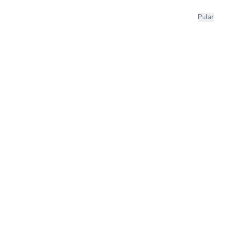
Pular
e Uso e com
zar pontos de